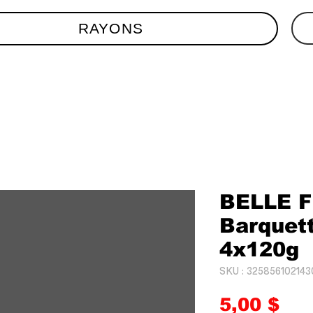
RAYONS
BELLE 
Barquett
4x120g
SKU : 325856102143
Pri
5,00 $