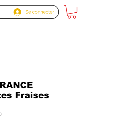
Se connecter
FRANCE
es Fraises
0
x