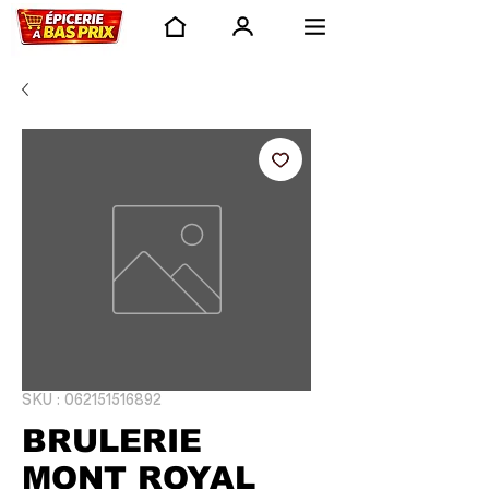
SKU : 062151516892
BRULERIE
MONT ROYAL