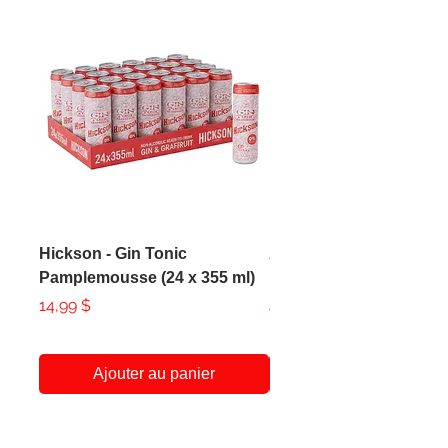
Hickson - Gin Tonic
AXE - Apollo Body Spr
Pamplemousse (24 x 355 ml)
150ml
Prix
Prix
14,99 $
4,99 $
Ajouter au panier
A Propos
Service Client