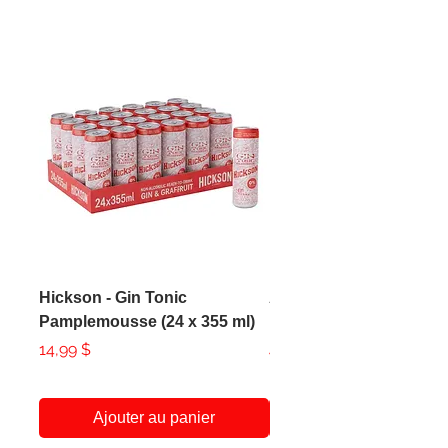
Hickson - Gin Tonic
AXE - Apollo Body Spr
Pamplemousse (24 x 355 ml)
150ml
Prix
Prix
14,99 $
4,99 $
Ajouter au panier