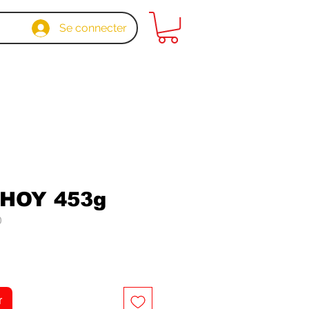
Se connecter
AHOY 453g
0
x
r