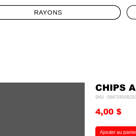
RAYONS
CHIPS 
SKU : 06672100822
Pri
4,00 $
Ajouter au panie