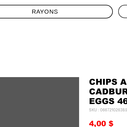
RAYONS
CHIPS 
CADBUR
EGGS 4
SKU : 06672102638
Pri
4,00 $