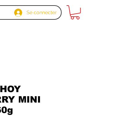
Se connecter
AHOY
RY MINI
60g
5
x