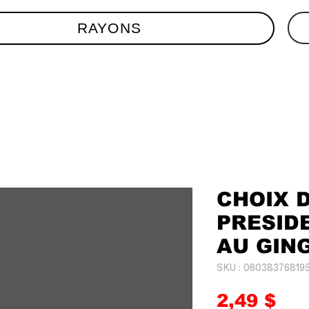
RAYONS
CHOIX 
PRESID
AU GIN
SKU : 06038376819
Pri
2,49 $