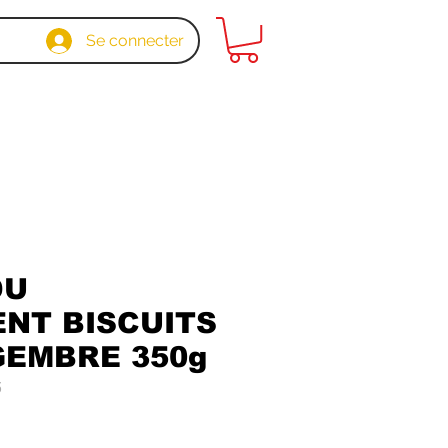
Se connecter
DU
ENT BISCUITS
GEMBRE 350g
5
x