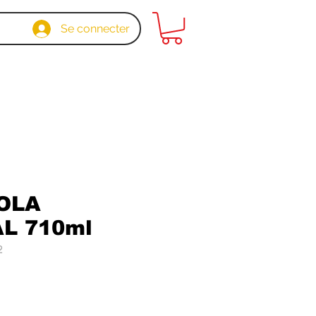
Se connecter
OLA
L 710ml
2
x