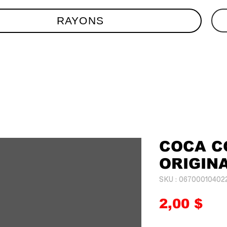
RAYONS
COCA C
ORIGINA
SKU : 06700010402
Pri
2,00 $