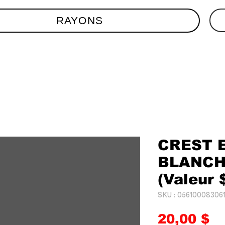
RAYONS
CREST 
BLANCH
(Valeur 
SKU : 05610008306
Pr
20,00 $