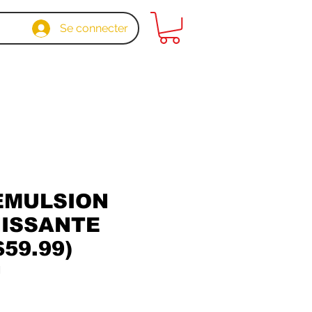
Se connecter
EMULSION
ISSANTE
$59.99)
1
ix