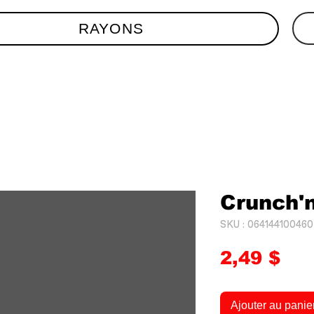
RAYONS
Crunch'
SKU : 064144100460
Pri
2,49 $
Ajouter au panie