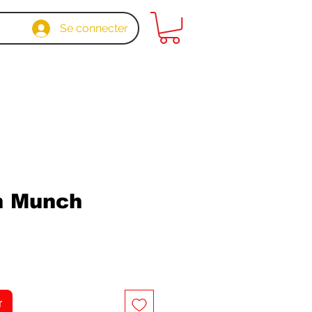
Se connecter
n Munch
x
r