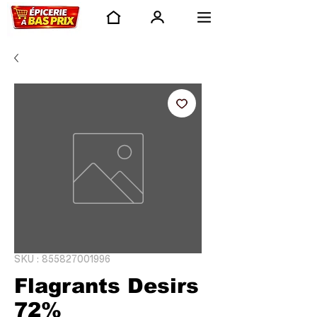
SKU : 855827001996
Flagrants Desirs
72%