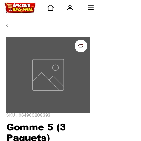
SKU : 064900208393
Gomme 5 (3
Paquets)