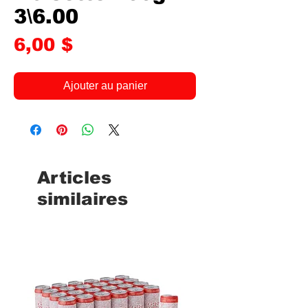
3\6.00
Prix
6,00 $
Ajouter au panier
Articles
similaires