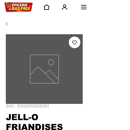
SKU : 10055415888481
JELL-O
FRIANDISES