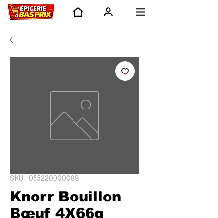
SKU : 055220000088
Knorr Bouillon
Bœuf 4X66g