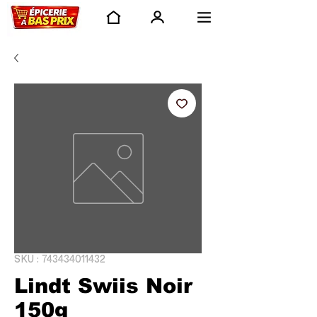
SKU : 743434011432
Lindt Swiis Noir
150g