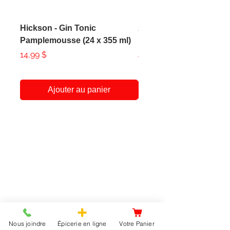
Hickson - Gin Tonic
AXE - Apollo Body Spr
Pamplemousse (24 x 355 ml)
150ml
Prix
Prix
14,99 $
4,99 $
Ajouter au panier
A Propos
Service Client
438-951-1258
Notre Histoire
Qui sommes-nous
clientepicerie@gmail.com
Infolettre
Fournisseurs
Acheter en gros
Vendre vos surplus d'inventaire
Nous joindre
Épicerie en ligne
Votre Panier