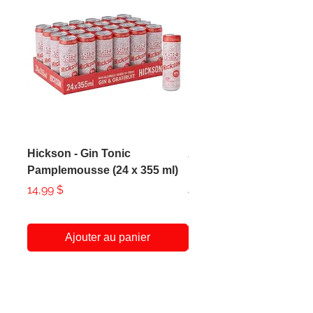
Hickson - Gin Tonic
AXE - Apollo Body Spr
Pamplemousse (24 x 355 ml)
150ml
Prix
Prix
14,99 $
4,99 $
Ajouter au panier
A Propos
Service Client
438-951-1258
Notre Histoire