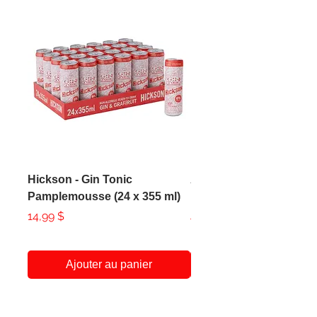
Hickson - Gin Tonic
AXE - Apollo Body Spr
Pamplemousse (24 x 355 ml)
150ml
Prix
Prix
14,99 $
4,99 $
Ajouter au panier
A Propos
Service Client