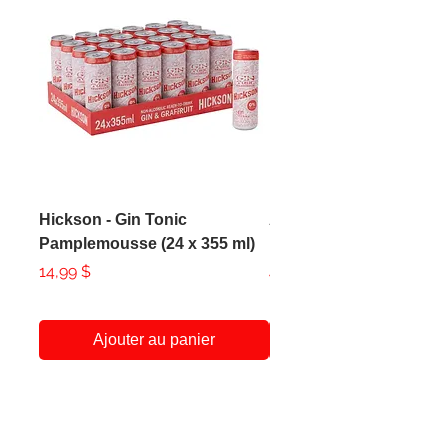
Hickson - Gin Tonic
AXE - Apollo Body Spr
Pamplemousse (24 x 355 ml)
150ml
Prix
Prix
14,99 $
4,99 $
Ajouter au panier
A Propos
Service Client
438-951-1258
Notre Histoire