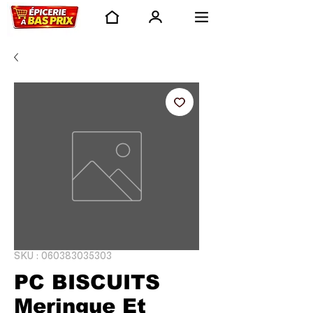
SKU : 060383035303
PC BISCUITS
Meringue Et