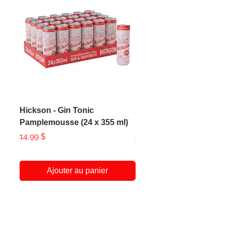
Hickson - Gin Tonic
AXE - Apollo Body Spr
Pamplemousse (24 x 355 ml)
150ml
Prix
Prix
14,99 $
4,99 $
Ajouter au panier
A Propos
Service Client
438-951-1258
Notre Histoire