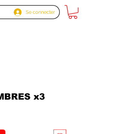
Se connecter
BRES x3
x