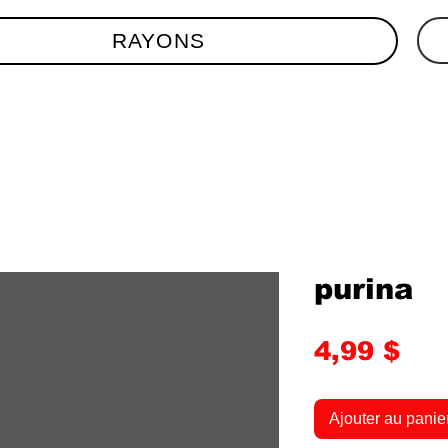
RAYONS
purina
Pri
4,99 $
Ajouter au panie