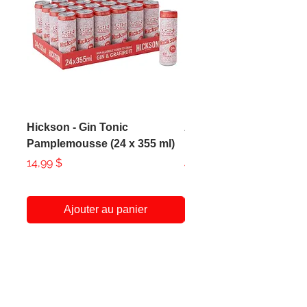
Hickson - Gin Tonic
AXE - Apollo Body Spr
Pamplemousse (24 x 355 ml)
150ml
Prix
Prix
14,99 $
4,99 $
Ajouter au panier
A Propos
Service Client
438-951-1258
Notre Histoire
Qui sommes-nous
clientepicerie@gmail.com