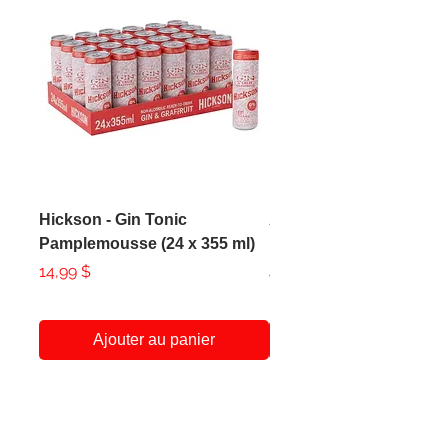
Hickson - Gin Tonic
AXE - Apollo Body Spr
Pamplemousse (24 x 355 ml)
150ml
Prix
Prix
14,99 $
4,99 $
Ajouter au panier
A Propos
Service Client
438-951-1258
Notre Histoire