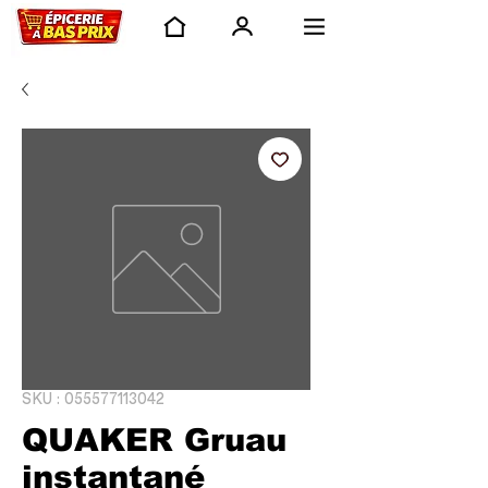
SKU : 055577113042
QUAKER Gruau
instantané