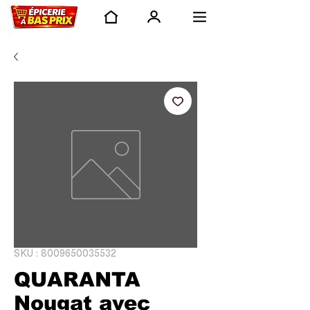
SKU : 8009650035532
QUARANTA
Nougat avec