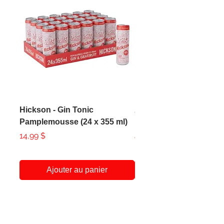
Hickson - Gin Tonic
AXE - Apollo Body Spr
Pamplemousse (24 x 355 ml)
150ml
Prix
Prix
14,99 $
4,99 $
Ajouter au panier
A Propos
Service Client
438-951-1258
Notre Histoire