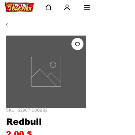
SKU : 629071000889
Redbull
Prix
2,00 $