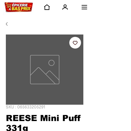
SKU : 065633205291
REESE Mini Puff
331g