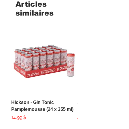
Articles
similaires
Hickson - Gin Tonic
AXE - Apollo Body Spr
Pamplemousse (24 x 355 ml)
150ml
Prix
Prix
14,99 $
4,99 $