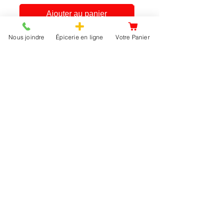
Ajouter au panier
Nous joindre
Épicerie en ligne
Votre Panier
A Propos
Service Client
438-951-1258
Notre Histoire
Qui sommes-nous
clientepicerie@gmail.com
Infolettre
Fournisseurs
Acheter en gros
Vendre vos surplus d'inventaire
Communauté
Le Site
Accueil
Épicerie en ligne
Livraison
Qui Sommes-nous?
Nous joindre