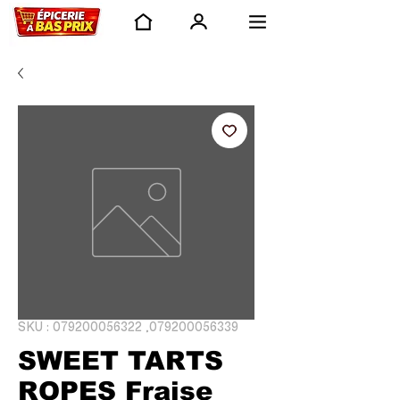
SKU : 079200056322 ,079200056339
SWEET TARTS
ROPES Fraise