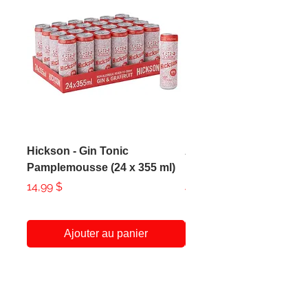
Hickson - Gin Tonic
AXE - Apollo Body Spr
Pamplemousse (24 x 355 ml)
150ml
Prix
Prix
14,99 $
4,99 $
Ajouter au panier
A Propos
Service Client
438-951-1258
Notre Histoire