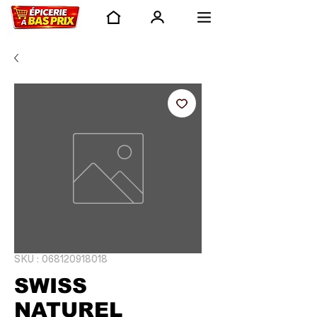
SKU : 068120918018
SWISS
NATUREL