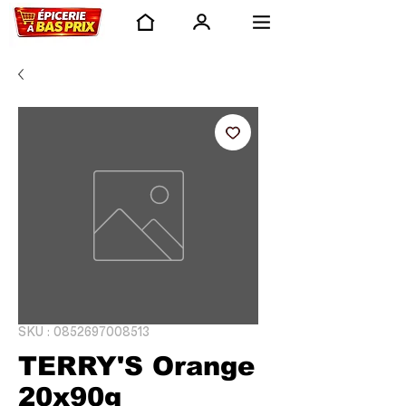
SKU : 0852697008513
TERRY'S Orange
20x90g