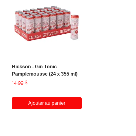
Hickson - Gin Tonic
AXE - Apollo Body Spr
Pamplemousse (24 x 355 ml)
150ml
Prix
Prix
14,99 $
4,99 $
Ajouter au panier
A Propos
Service Client
438-951-1258
Notre Histoire