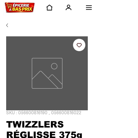
SKU : 056600816190 , 056600816022
TWIZZLERS
RÉGLISSE 375g