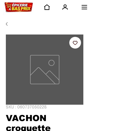
SKU : 060737050228
VACHON
croquette