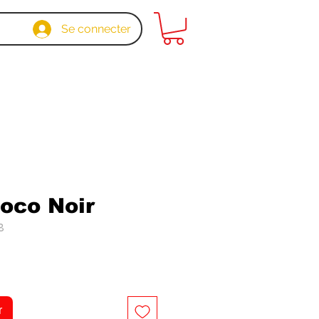
Se connecter
oco Noir
8
x
r