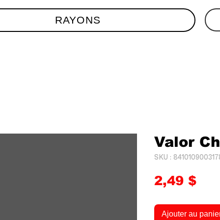
RAYONS
Valor Ch
SKU : 841010900317
Pri
2,49 $
Ajouter au panie