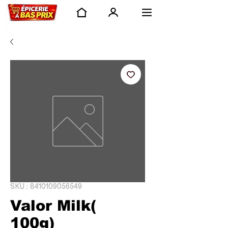
SKU : 8410109056549
Valor Milk(
100g)